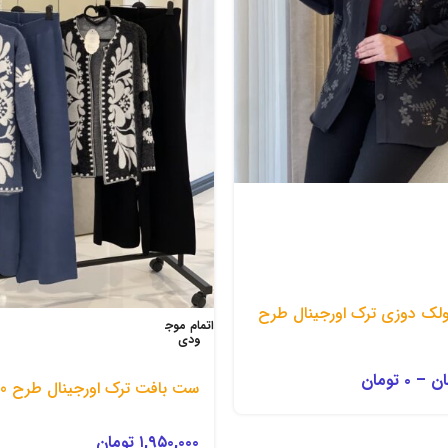
لک دوزی ترک اورجینال طرح
اتمام موج
ودی
ان
–
۰
تومان
ست بافت ترک اورجینال طرح 110
۱,۹۵۰,۰۰۰
تومان