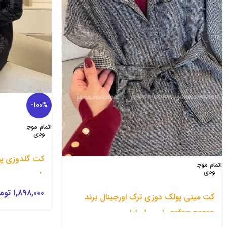
-100%
اتمام موج
ودی
کت گلدوزی پو
اتمام موج
ودی
یاس
۱,۸۹۸,۰۰۰
توم
کت مینی پولک دوزی ترک اورجینال برند
orfeo negro طرح طوطیا