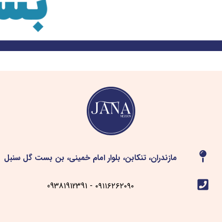
مازندران، تنکابن، بلوار امام خمینی، بن بست گل سنبل
۰۹۱۱۶۲۶۲۰۹۰ - 09381912391