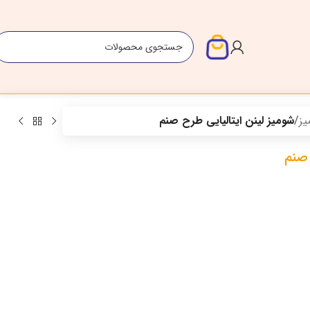
یز
/
شومیز لینن ایتالیایی طرح صنم
 صنم