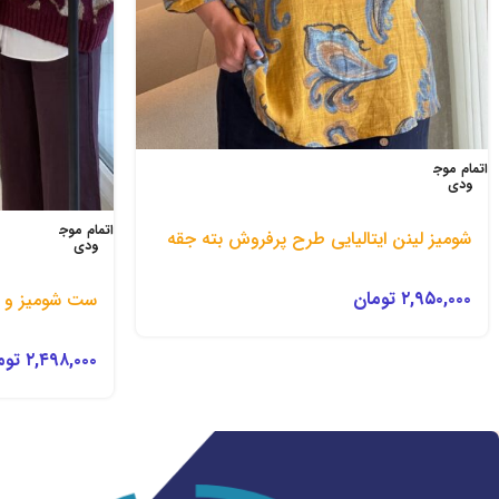
اتمام موج
ودی
اتمام موج
شومیز لینن ایتالیایی طرح پرفروش بته جقه
ودی
۲,۹۵۰,۰۰۰
تومان
ست شومیز و ج
۲,۴۹۸,۰۰۰
توم