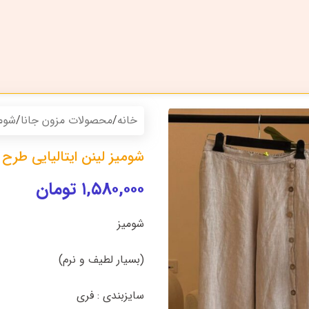
خانه
/
محصولات مزون جانا
/
شوم
شومیز لینن ایتالیایی طرح
۱,۵۸۰,۰۰۰
تومان
شومیز
(بسیار لطیف و نرم)
سایزبندی : فری