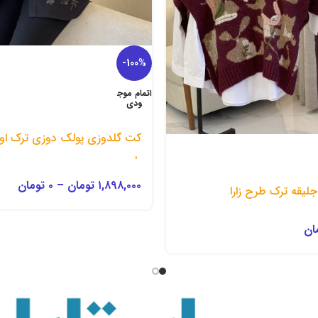
-100%
اتمام موج
ودی
کت گلدوزی پولک دوزی ترک او
یاس
۱,۸۹۸,۰۰۰
تومان
–
۰
تومان
لیقه ترک طرح زارا
ان