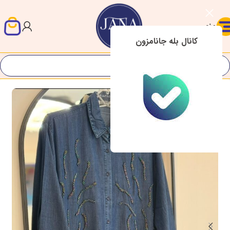
منو
کانال بله جانامزون
-13%
اتمام موج
ودی