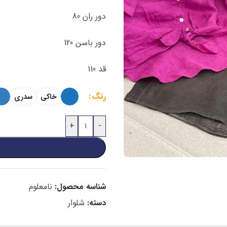
دور ران 80
دور باسن 120
قد 110
رنگ
خاکی
سدری
+
-
شناسه محصول:
نامعلوم
دسته:
شلوار