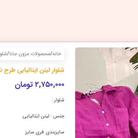
خانه
/
محصولات مزون جانا
/
شلوا
شلوار لینن ایتالیایی طرح ن
۲,۷۵۰,۰۰۰
تومان
شلوار :
جنس : لینن ایتالیایی
سایزبندی :فری سایز