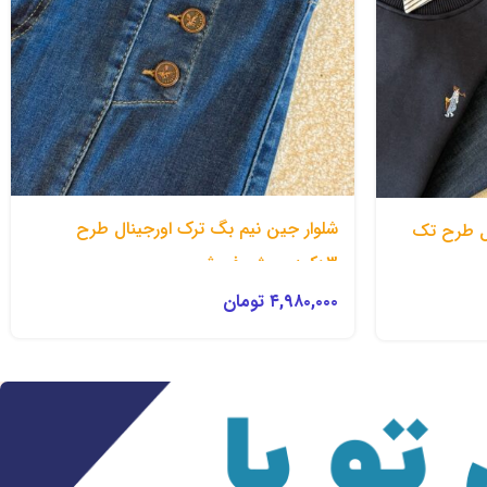
شلوار جین نیم بگ ترک اورجینال طرح
ال طرح تک
3دکمه- پیش فروش
۴,۹۸۰,۰۰۰
تومان