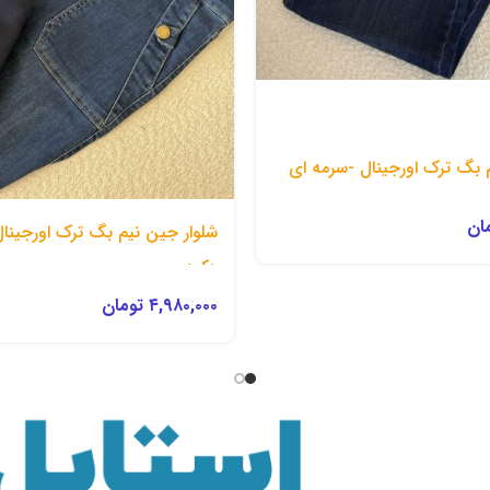
 بگ ترک اورجینال -سرمه ای
ان
شلوار جین نیم بگ ترک اورجین
دکمه
۴,۹۸۰,۰۰۰
تومان